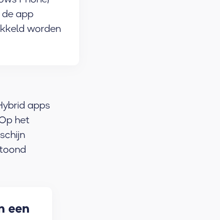
 de app
ikkeld worden
Hybrid apps
 Op het
schijn
etoond
n een