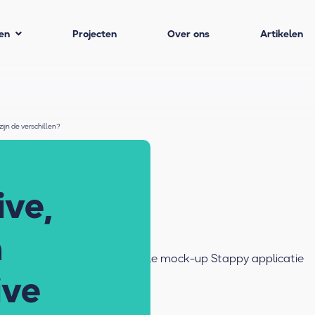
en
Projecten
Over ons
Artikelen
zijn de verschillen?
ive,
n
ive