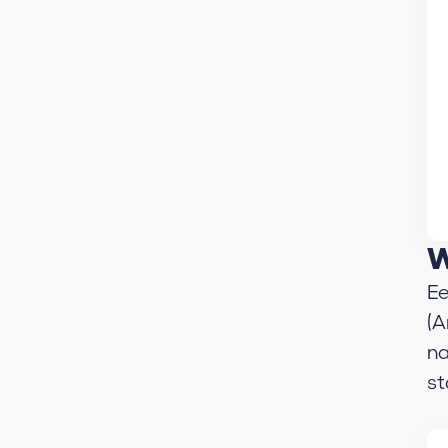
W
Ee
(A
na
st