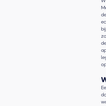
Wi
Me
de
ec
bi
zo
de
ap
le
op
W
Ee
do
wo