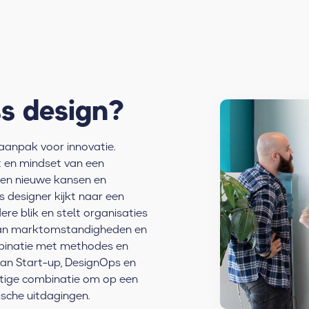
ss design?
aanpak voor innovatie.
it en mindset van een
pen nieuwe kansen en
s designer kijkt naar een
re blik en stelt organisaties
n aan marktomstandigheden en
mbinatie met methodes en
Lean Start-up, DesignOps en
tige combinatie om op een
ische uitdagingen.