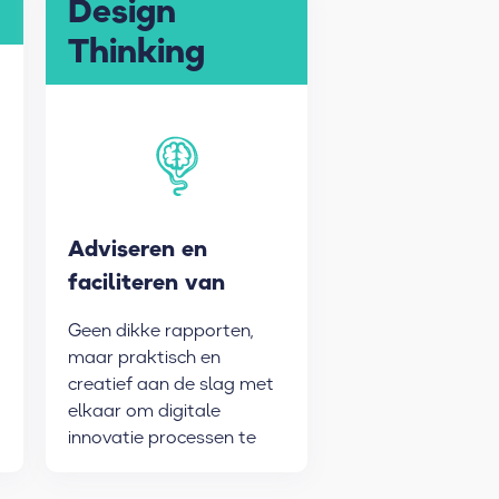
Design
Thinking
Adviseren en
faciliteren van
digitale innovatie
Geen dikke rapporten,
processen
maar praktisch en
creatief aan de slag met
elkaar om digitale
innovatie processen te
faciliteren.