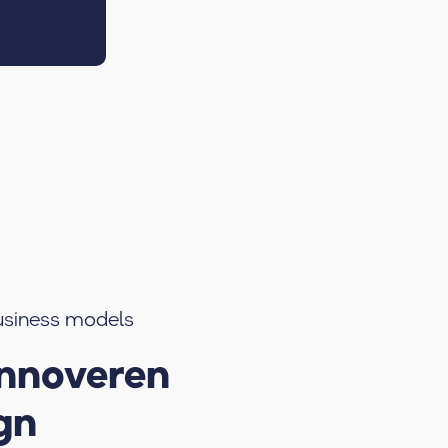
usiness models
innoveren
gn