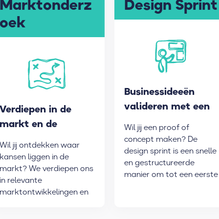
Marktonderz
Design Sprint
oek
Businessideeën
valideren met een
Verdiepen in de
design prototype
markt en de
Wil jij een proof of
doelgroep
concept maken? De
Wil jij ontdekken waar
design sprint is een snelle
kansen liggen in de
en gestructureerde
markt? We verdiepen ons
manier om tot een eerste
in relevante
prototype te komen.
marktontwikkelingen en
de doelgroep.