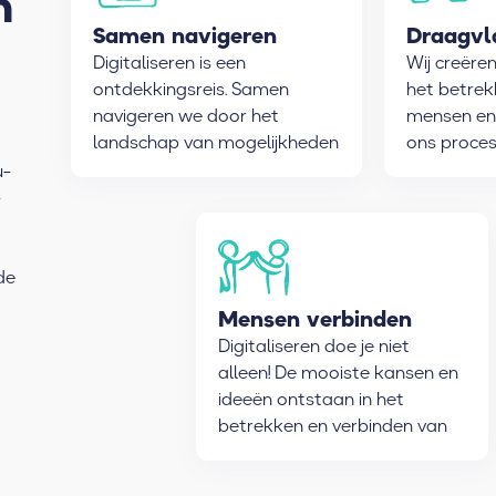
n
Samen navigeren
Draagvl
Digitaliseren is een
Wij creëre
ontdekkingsreis. Samen
het betrek
navigeren we door het
mensen en
landschap van mogelijkheden
ons proces
en kansen. Je kunt ons zien
mogelijk t
u-
als een betrouwbare
-
reisgenoot.
de
Mensen verbinden
Digitaliseren doe je niet
alleen! De mooiste kansen en
ideeën ontstaan in het
betrekken en verbinden van
de juiste mensen.